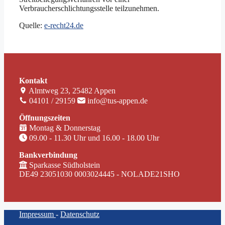
Verbraucherschlichtungsstelle teilzunehmen.
Quelle:
e-recht24.de
Kontakt
Almtweg 23, 25482 Appen
04101 / 29159
info@tus-appen.de
Öffnungszeiten
Montag & Donnerstag
09.00 - 11.30 Uhr und 16.00 - 18.00 Uhr
Bankverbindung
Sparkasse Südholstein
DE49 23051030 0003024445 - NOLADE21SHO
Impressum
-
Datenschutz