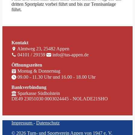
dritten Sportplatz vorbei führt und bis zur Tennisanlage
führt.
Kontakt
Almtweg 23, 25482 Appen
04101 / 29159
info@tus-appen.de
Öffnungszeiten
Montag & Donnerstag
09.00 - 11.30 Uhr und 16.00 - 18.00 Uhr
Bankverbindung
Sparkasse Südholstein
DE49 23051030 0003024445 - NOLADE21SHO
Impressum
-
Datenschutz
© 2026 Turn- und Sportverein Appen von 1947 e. V.